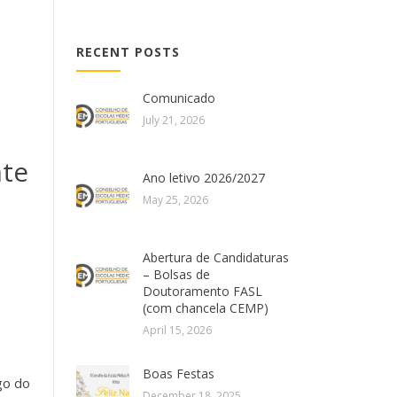
RECENT POSTS
Comunicado
July 21, 2026
nte
Ano letivo 2026/2027
May 25, 2026
Abertura de Candidaturas
– Bolsas de
Doutoramento FASL
(com chancela CEMP)
April 15, 2026
Boas Festas
go do
December 18, 2025