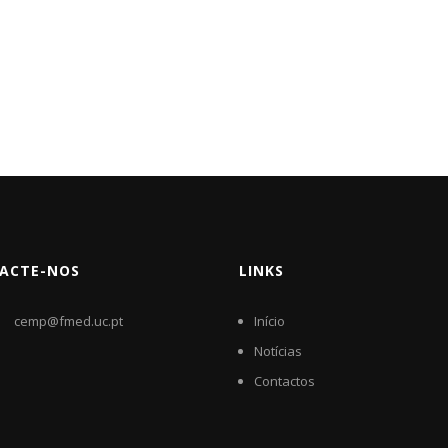
ACTE-NOS
LINKS
cemp@fmed.uc.pt
Início
Notícias
Contactos