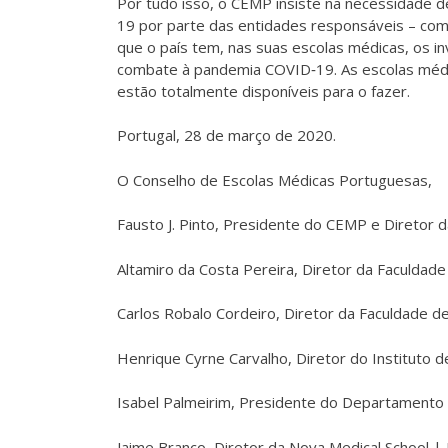
Por tudo isso, o CEMP insiste na necessidade d
19 por parte das entidades responsáveis – co
que o país tem, nas suas escolas médicas, os i
combate à pandemia COVID‐19. As escolas médi
estão totalmente disponíveis para o fazer.
Portugal, 28 de março de 2020.
O Conselho de Escolas Médicas Portuguesas,
Fausto J. Pinto, Presidente do CEMP e Diretor 
Altamiro da Costa Pereira, Diretor da Faculdad
Carlos Robalo Cordeiro, Diretor da Faculdade d
Henrique Cyrne Carvalho, Diretor do Instituto d
Isabel Palmeirim, Presidente do Departamento 
Jaime Branco, Diretor da Nova Medical School 