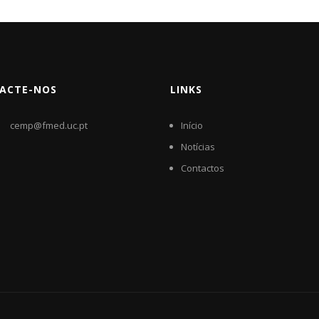
ACTE-NOS
LINKS
cemp@fmed.uc.pt
Início
Notícias
Contactos