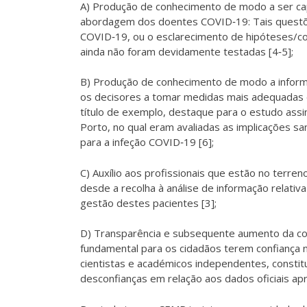
A) Produção de conhecimento de modo a ser cap
abordagem dos doentes COVID‐19: Tais questões
COVID‐19, ou o esclarecimento de hipóteses/con
ainda não foram devidamente testadas [4‐5];
B) Produção de conhecimento de modo a informa
os decisores a tomar medidas mais adequadas d
título de exemplo, destaque para o estudo assi
Porto, no qual eram avaliadas as implicações s
para a infeção COVID‐19 [6];
C) Auxílio aos profissionais que estão no terr
desde a recolha à análise de informação relativ
gestão destes pacientes [3];
D) Transparência e subsequente aumento da confi
fundamental para os cidadãos terem confiança no
cientistas e académicos independentes, constitu
desconfianças em relação aos dados oficiais ap