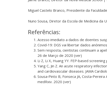
Miguel Castelo Branco, Presidente da Faculdade
Nuno Sousa, Diretor da Escola de Medicina da 
Referências:
Acesso imediato a dados de doentes suspei
Covid‐19: DGS vai libertar dados anónimo
Sem resposta, cientistas continuam a apel
26 de Março de 2020
(ver)
Li Z, Li X, Huang YY. FEP‐based screening
Yang C, Jin Z. An acute respiratory infe
and cardiovascular diseases. JAMA Cardiol
Sousa‐Pinto B, Fonseca JA, Costa‐Pereira 
medRxiv. 2020
(ver)