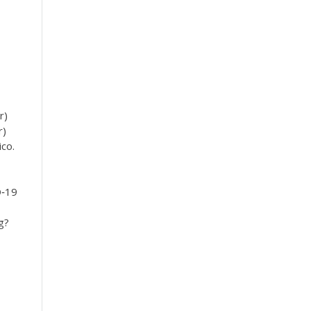
r)
r)
co.
D‐19
g?