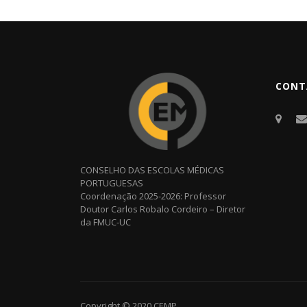
CONT
CONSELHO DAS ESCOLAS MÉDICAS
PORTUGUESAS
Coordenação 2025-2026: Professor
Doutor Carlos Robalo Cordeiro – Diretor
da FMUC-UC
Copyright © 2020
CEMP