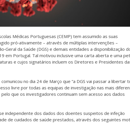
Escolas Médicas Portuguesas (CEMP) tem assumido as suas
agido pró‐ativamente – através de múltiplas intervenções –
ão‐Geral da Saúde (DGS) e demais entidades a disponibilização d
9 em Portugal. Tal motivou inclusive uma carta aberta e uma pet
turas e cujos signatários incluem os Diretores e Presidentes da
 comunicou no dia 24 de Março que “a DGS vai passar a libertar 
esso livre por todas as equipas de investigação nas mais difere
ou, pelo que os investigadores continuam sem acesso aos dados
lise independente dos dados dos doentes suspeitos de infeção
ade de cuidados de saúde prestados, através dos seguintes mot