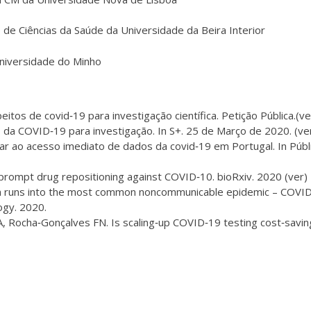
 de Ciências da Saúde da Universidade da Beira Interior
Universidade do Minho
tos de covid‐19 para investigação científica. Petição Pública.
(ve
s da COVID‐19 para investigação. In S+. 25 de Março de 2020.
(ve
ar ao acesso imediato de dados da covid‐19 em Portugal. In Públi
 prompt drug repositioning against COVID‐10. bioRxiv. 2020
(ver)
ction runs into the most common noncommunicable epidemic – COVI
ogy. 2020.
A, Rocha‐Gonçalves FN. Is scaling‐up COVID‐19 testing cost‐savin