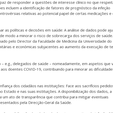
az de responder a questões de interesse clínico no que respeit
 incluem a identificação de fatores de prognóstico da infeção
trovérsias relativas ao potencial papel de certas medicações e
r as políticas e decisões em saúde: A análise de dados pode aj
e modo a minorar o risco de sobrecarga dos serviços de saúde.
nado pelo Director da Faculdade de Medicina da Universidade do
anitárias e económicas subjacentes ao aumento da execução de t
eno – e.g., delegados de saúde – nomeadamente, em aspetos que 
a aos doentes COVID‐19, contribuindo para minorar as dificuldade
ança dos cidadãos nas instituições: Face aos sacrifícios pedido
 Estado e nas suas instituições. A disponibilização dos dados, a
i um ato de transparência que contribui para mitigar eventuais
resentados pela Direcção‐Geral da Saúde.